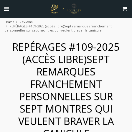
Home
Reviews
REPÉRAGES #109-2025 (accès libre)Sept remarques franchement
personnelles sur sept montres qui veulent braver la canicule
REPÉRAGES #109-2025
(ACCÈS LIBRE)SEPT
REMARQUES
FRANCHEMENT
PERSONNELLES SUR
SEPT MONTRES QUI
VEULENT BRAVER LA