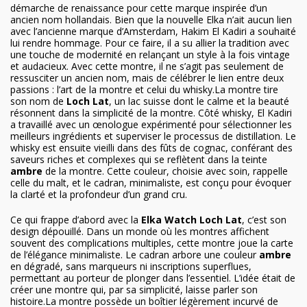
démarche de renaissance pour cette marque inspirée d’un
ancien nom hollandais. Bien que la nouvelle Elka n’ait aucun lien
avec l’ancienne marque d’Amsterdam, Hakim El Kadiri a souhaité
lui rendre hommage. Pour ce faire, il a su allier la tradition avec
une touche de modernité en relançant un style à la fois vintage
et audacieux. Avec cette montre, il ne s’agit pas seulement de
ressusciter un ancien nom, mais de célébrer le lien entre deux
passions : l’art de la montre et celui du whisky.La montre tire
son nom de
Loch Lat
, un lac suisse dont le calme et la beauté
résonnent dans la simplicité de la montre. Côté whisky, El Kadiri
a travaillé avec un œnologue expérimenté pour sélectionner les
meilleurs ingrédients et superviser le processus de distillation. Le
whisky est ensuite vieilli dans des fûts de cognac, conférant des
saveurs riches et complexes qui se reflètent dans la teinte
ambre
de la montre. Cette couleur, choisie avec soin, rappelle
celle du malt, et le cadran, minimaliste, est conçu pour évoquer
la clarté et la profondeur d’un grand cru.
Ce qui frappe d’abord avec la
Elka Watch Loch Lat
, c’est son
design dépouillé. Dans un monde où les montres affichent
souvent des complications multiples, cette montre joue la carte
de l’élégance minimaliste. Le cadran arbore une couleur
ambre
en dégradé, sans marqueurs ni inscriptions superflues,
permettant au porteur de plonger dans l’essentiel. L’idée était de
créer une montre qui, par sa simplicité, laisse parler son
histoire.La montre possède un boîtier légèrement incurvé de