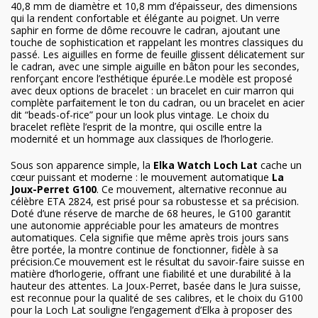
40,8 mm de diamètre et 10,8 mm d’épaisseur, des dimensions
qui la rendent confortable et élégante au poignet. Un verre
saphir en forme de dôme recouvre le cadran, ajoutant une
touche de sophistication et rappelant les montres classiques du
passé. Les aiguilles en forme de feuille glissent délicatement sur
le cadran, avec une simple aiguille en bâton pour les secondes,
renforçant encore l’esthétique épurée.Le modèle est proposé
avec deux options de bracelet : un bracelet en cuir marron qui
complète parfaitement le ton du cadran, ou un bracelet en acier
dit “beads-of-rice” pour un look plus vintage. Le choix du
bracelet reflète l’esprit de la montre, qui oscille entre la
modernité et un hommage aux classiques de l’horlogerie.
Sous son apparence simple, la
Elka Watch Loch Lat
cache un
cœur puissant et moderne : le mouvement automatique
La
Joux-Perret G100
. Ce mouvement, alternative reconnue au
célèbre ETA 2824, est prisé pour sa robustesse et sa précision.
Doté d’une réserve de marche de 68 heures, le G100 garantit
une autonomie appréciable pour les
amateurs de montres
automatiques
. Cela signifie que même après trois jours sans
être portée, la montre continue de fonctionner, fidèle à sa
précision.Ce mouvement est le résultat du savoir-faire suisse en
matière d’horlogerie, offrant une fiabilité et une durabilité à la
hauteur des attentes. La Joux-Perret, basée dans le Jura suisse,
est reconnue pour la qualité de ses calibres, et le choix du G100
pour la Loch Lat souligne l’engagement d’Elka à proposer des