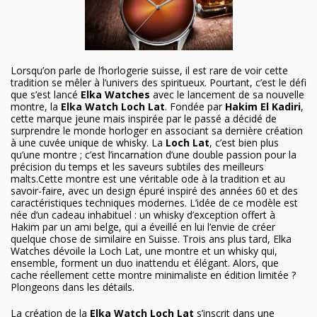
Lorsqu’on parle de l’horlogerie suisse, il est rare de voir cette
tradition se mêler à l’univers des spiritueux. Pourtant, c’est le défi
que s’est lancé
Elka Watches
avec le lancement de sa nouvelle
montre, la
Elka Watch Loch Lat
. Fondée par
Hakim El Kadiri
,
cette marque jeune mais inspirée par le passé a décidé de
surprendre le monde horloger en associant sa dernière création
à une cuvée unique de whisky. La
Loch Lat
, c’est bien plus
qu’une montre ; c’est l’incarnation d’une double passion pour la
précision du temps et les saveurs subtiles des meilleurs
malts.Cette montre est une véritable ode à la tradition et au
savoir-faire, avec un design épuré inspiré des années 60 et des
caractéristiques techniques modernes. L’idée de ce modèle est
née d’un cadeau inhabituel : un whisky d’exception offert à
Hakim par un ami belge, qui a éveillé en lui l’envie de créer
quelque chose de similaire en Suisse. Trois ans plus tard, Elka
Watches dévoile la Loch Lat, une montre et un whisky qui,
ensemble, forment un duo inattendu et élégant. Alors, que
cache réellement cette
montre minimaliste
en édition limitée ?
Plongeons dans les détails.
La création de la
Elka Watch Loch Lat
s’inscrit dans une